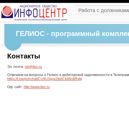
Работа с должникам
ГЕЛИОС - программный комплек
Контакты
Эл. почта:
isk@itpc.ru
Отвечаем на вопросы о Гелиос и дебиторской задолженности в Телеграм
https://t.me/joinchat/CU9USgvx2tb8Ck88cBRxtg
Оф. сайт:
http://www.itpc.ru